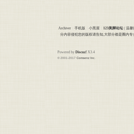
美脚
Archiver
|
手机版
|
小黑屋
|
123美脚论坛
(
温馨
分内容侵犯您的版权请告知,大部分都是圈内
Powered by
Discuz!
X3.4
© 2001-2017
Comsenz Inc.
论坛