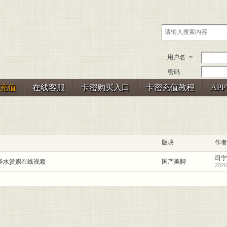
用户名
密码
充值
在线客服
卡密购买入口
卡密充值教程
AP
版块
作者
司宁
圣水赏赐在线视频
国产美脚
2026