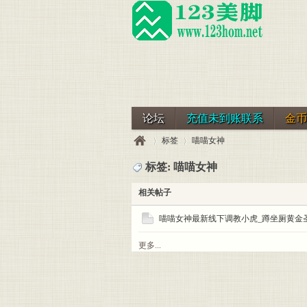
论坛
充值未到账联系
金币
标签
喵喵女神
标签: 喵喵女神
相关帖子
123
›
›
喵喵女神最新线下调教小虎_蹲坐厕黄金
更多...